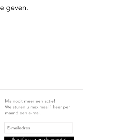
e geven.
Mis nooit meer een actie!
We sturen u maximaal 1 keer per
maand een e-mail.
Ik blijf graag op de hoogte!