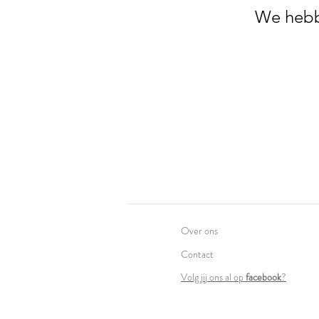
We hebb
Over ons
Contact
Volg jij ons al op
facebook
?